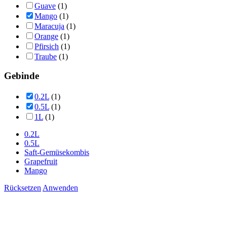
Guave
(1)
Mango
(1)
Maracuja
(1)
Orange
(1)
Pfirsich
(1)
Traube
(1)
Gebinde
0.2L
(1)
0.5L
(1)
1L
(1)
0.2L
0.5L
Saft-Gemüsekombis
Grapefruit
Mango
Rücksetzen
Anwenden