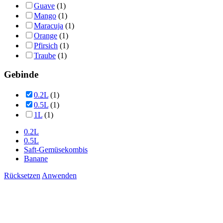
Guave
(1)
Mango
(1)
Maracuja
(1)
Orange
(1)
Pfirsich
(1)
Traube
(1)
Gebinde
0.2L
(1)
0.5L
(1)
1L
(1)
0.2L
0.5L
Saft-Gemüsekombis
Banane
Rücksetzen
Anwenden