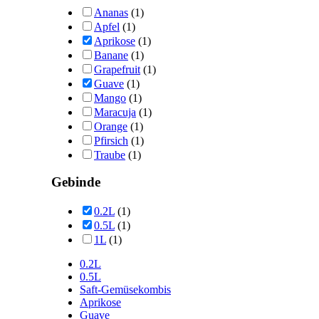
Ananas
(1)
Apfel
(1)
Aprikose
(1)
Banane
(1)
Grapefruit
(1)
Guave
(1)
Mango
(1)
Maracuja
(1)
Orange
(1)
Pfirsich
(1)
Traube
(1)
Gebinde
0.2L
(1)
0.5L
(1)
1L
(1)
0.2L
0.5L
Saft-Gemüsekombis
Aprikose
Guave