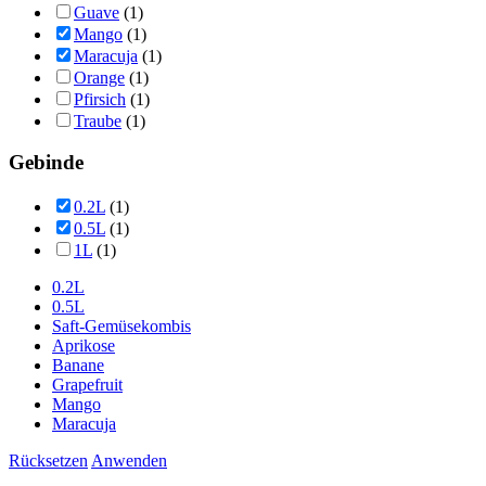
Guave
(1)
Mango
(1)
Maracuja
(1)
Orange
(1)
Pfirsich
(1)
Traube
(1)
Gebinde
0.2L
(1)
0.5L
(1)
1L
(1)
0.2L
0.5L
Saft-Gemüsekombis
Aprikose
Banane
Grapefruit
Mango
Maracuja
Rücksetzen
Anwenden