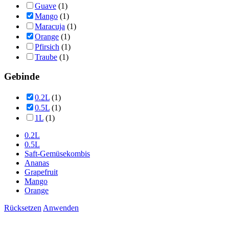
Guave
(1)
Mango
(1)
Maracuja
(1)
Orange
(1)
Pfirsich
(1)
Traube
(1)
Gebinde
0.2L
(1)
0.5L
(1)
1L
(1)
0.2L
0.5L
Saft-Gemüsekombis
Ananas
Grapefruit
Mango
Orange
Rücksetzen
Anwenden