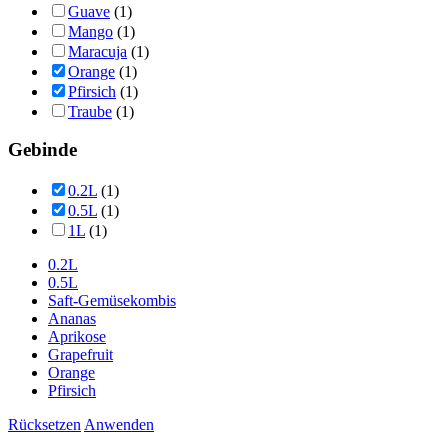
Guave
(1)
Mango
(1)
Maracuja
(1)
Orange
(1)
Pfirsich
(1)
Traube
(1)
Gebinde
0.2L
(1)
0.5L
(1)
1L
(1)
0.2L
0.5L
Saft-Gemüsekombis
Ananas
Aprikose
Grapefruit
Orange
Pfirsich
Rücksetzen
Anwenden