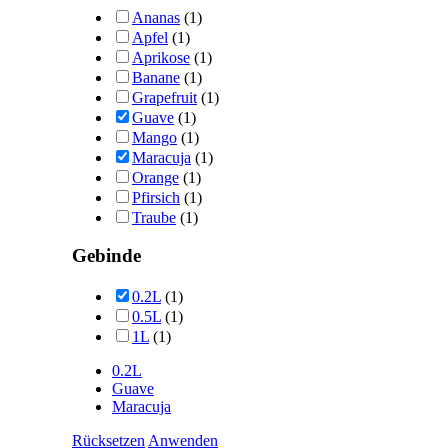
Ananas
(1)
Apfel
(1)
Aprikose
(1)
Banane
(1)
Grapefruit
(1)
Guave
(1)
Mango
(1)
Maracuja
(1)
Orange
(1)
Pfirsich
(1)
Traube
(1)
Gebinde
0.2L
(1)
0.5L
(1)
1L
(1)
0.2L
Guave
Maracuja
Rücksetzen
Anwenden