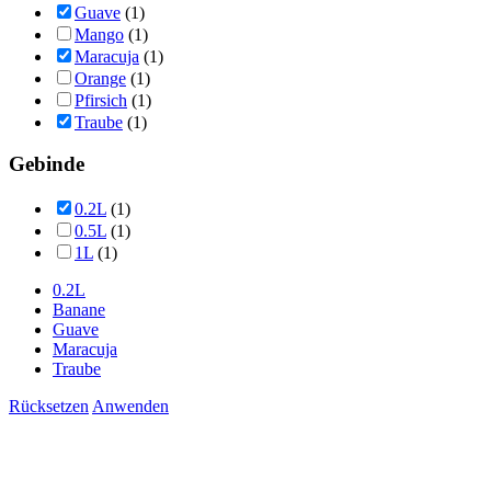
Guave
(1)
Mango
(1)
Maracuja
(1)
Orange
(1)
Pfirsich
(1)
Traube
(1)
Gebinde
0.2L
(1)
0.5L
(1)
1L
(1)
0.2L
Banane
Guave
Maracuja
Traube
Rücksetzen
Anwenden