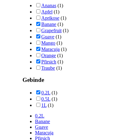
Ananas
(1)
Apfel
(1)
Aprikose
(1)
Banane
(1)
Grapefruit
(1)
Guave
(1)
Mango
(1)
Maracuja
(1)
Orange
(1)
Pfirsich
(1)
Traube
(1)
Gebinde
0.2L
(1)
0.5L
(1)
1L
(1)
0.2L
Banane
Guave
Maracuja
Pfirsich