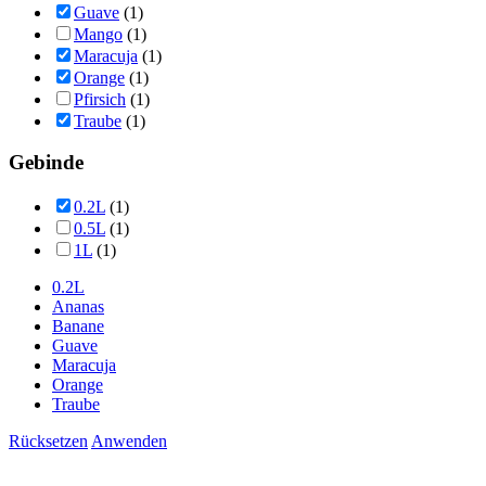
Guave
(1)
Mango
(1)
Maracuja
(1)
Orange
(1)
Pfirsich
(1)
Traube
(1)
Gebinde
0.2L
(1)
0.5L
(1)
1L
(1)
0.2L
Ananas
Banane
Guave
Maracuja
Orange
Traube
Rücksetzen
Anwenden