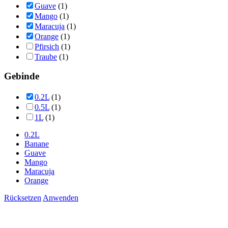
Guave
(1)
Mango
(1)
Maracuja
(1)
Orange
(1)
Pfirsich
(1)
Traube
(1)
Gebinde
0.2L
(1)
0.5L
(1)
1L
(1)
0.2L
Banane
Guave
Mango
Maracuja
Orange
Rücksetzen
Anwenden