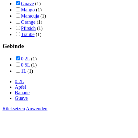
Guave
(1)
Mango
(1)
Maracuja
(1)
Orange
(1)
Pfirsich
(1)
Traube
(1)
Gebinde
0.2L
(1)
0.5L
(1)
1L
(1)
0.2L
Apfel
Banane
Guave
Rücksetzen
Anwenden