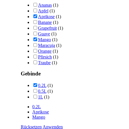
Ananas
(1)
Apfel
(1)
Aprikose
(1)
Banane
(1)
Grapefruit
(1)
Guave
(1)
Mango
(1)
Maracuja
(1)
Orange
(1)
Pfirsich
(1)
Traube
(1)
Gebinde
0.2L
(1)
0.5L
(1)
1L
(1)
0.2L
Aprikose
Mango
Rücksetzen
Anwenden