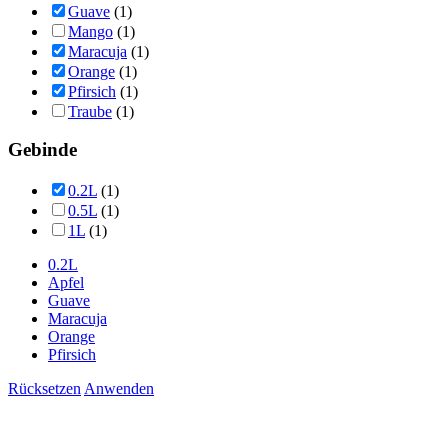
Guave
(1)
Mango
(1)
Maracuja
(1)
Orange
(1)
Pfirsich
(1)
Traube
(1)
Gebinde
0.2L
(1)
0.5L
(1)
1L
(1)
0.2L
Apfel
Guave
Maracuja
Orange
Pfirsich
Rücksetzen
Anwenden