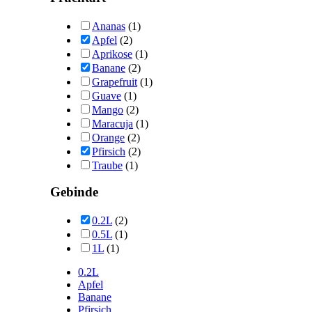
Ananas
(1)
Apfel
(2)
Aprikose
(1)
Banane
(2)
Grapefruit
(1)
Guave
(1)
Mango
(2)
Maracuja
(1)
Orange
(2)
Pfirsich
(2)
Traube
(1)
Gebinde
0.2L
(2)
0.5L
(1)
1L
(1)
0.2L
Apfel
Banane
Pfirsich