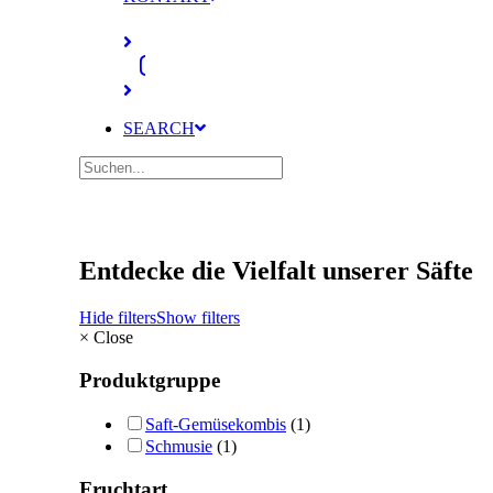
SEARCH
Entdecke die Vielfalt unserer Säfte
Hide filters
Show filters
×
Close
Produktgruppe
Saft-Gemüsekombis
(1)
Schmusie
(1)
Fruchtart