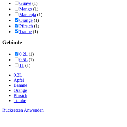
Guave
(1)
Mango
(1)
Maracuja
(1)
Orange
(1)
Pfirsich
(1)
Traube
(1)
Gebinde
0.2L
(1)
0.5L
(1)
1L
(1)
0.2L
Apfel
Banane
Orange
Pfirsich
Traube
Rücksetzen
Anwenden