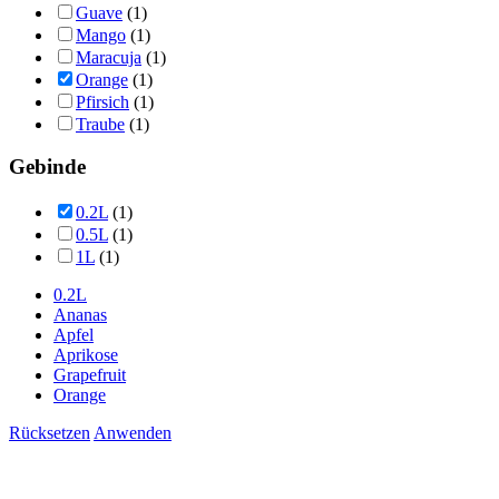
Guave
(1)
Mango
(1)
Maracuja
(1)
Orange
(1)
Pfirsich
(1)
Traube
(1)
Gebinde
0.2L
(1)
0.5L
(1)
1L
(1)
0.2L
Ananas
Apfel
Aprikose
Grapefruit
Orange
Rücksetzen
Anwenden