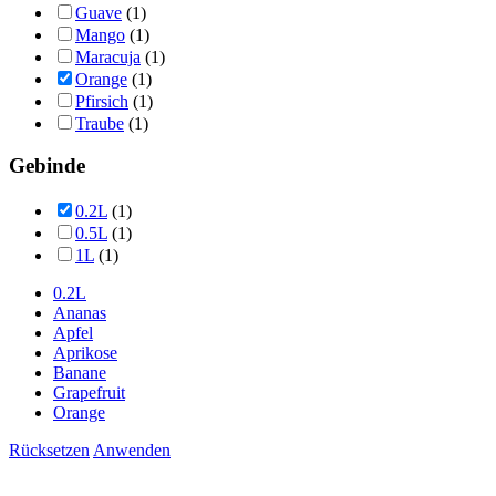
Guave
(1)
Mango
(1)
Maracuja
(1)
Orange
(1)
Pfirsich
(1)
Traube
(1)
Gebinde
0.2L
(1)
0.5L
(1)
1L
(1)
0.2L
Ananas
Apfel
Aprikose
Banane
Grapefruit
Orange
Rücksetzen
Anwenden