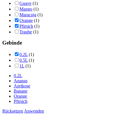
Guave
(1)
Mango
(1)
Maracuja
(1)
Orange
(1)
Pfirsich
(1)
Traube
(1)
Gebinde
0.2L
(1)
0.5L
(1)
1L
(1)
0.2L
Ananas
Aprikose
Banane
Orange
Pfirsich
Rücksetzen
Anwenden