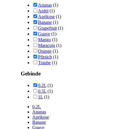
Ananas
(1)
Apfel
(1)
Aprikose
(1)
Banane
(1)
Grapefruit
(1)
Guave
(1)
Mango
(1)
Maracuja
(1)
Orange
(1)
Pfirsich
(1)
Traube
(1)
Gebinde
0.2L
(1)
0.5L
(1)
1L
(1)
0.2L
Ananas
Aprikose
Banane
Guave