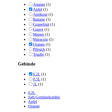
Ananas
(1)
Apfel
(1)
Aprikose
(1)
Banane
(1)
Grapefruit
(1)
Guave
(1)
Mango
(1)
Maracuja
(1)
Orange
(1)
Pfirsich
(1)
Traube
(1)
Gebinde
0.2L
(1)
0.5L
(1)
1L
(1)
0.2L
Saft-Gemüsekombis
Apfel
Orange