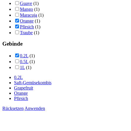
Guave
(1)
Mango
(1)
Maracuja
(1)
Orange
(1)
Pfirsich
(1)
Traube
(1)
Gebinde
0.2L
(1)
0.5L
(1)
1L
(1)
0.2L
Saft-Gemüsekombis
Grapefruit
Orange
Pfirsich
Rücksetzen
Anwenden