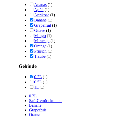
Ananas
(1)
Apfel
(1)
Aprikose
(1)
Banane
(1)
Grapefruit
(1)
Guave
(1)
Mango
(1)
Maracuja
(1)
Orange
(1)
Pfirsich
(1)
Traube
(1)
Gebinde
0.2L
(1)
0.5L
(1)
1L
(1)
0.2L
Saft-Gemüsekombis
Banane
Grapefruit
Orange