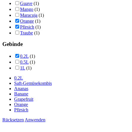
Guave
(1)
Mango
(1)
Maracuja
(1)
Orange
(1)
Pfirsich
(1)
Traube
(1)
Gebinde
0.2L
(1)
0.5L
(1)
1L
(1)
0.2L
Saft-Gemüsekombis
Ananas
Banane
Grapefruit
Orange
Pfirsich
Rücksetzen
Anwenden