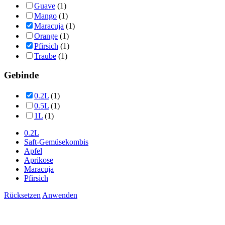
Guave
(1)
Mango
(1)
Maracuja
(1)
Orange
(1)
Pfirsich
(1)
Traube
(1)
Gebinde
0.2L
(1)
0.5L
(1)
1L
(1)
0.2L
Saft-Gemüsekombis
Apfel
Aprikose
Maracuja
Pfirsich
Rücksetzen
Anwenden