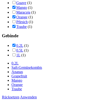
Guave
(1)
Mango
(1)
Maracuja
(1)
Orange
(1)
Pfirsich
(1)
Traube
(1)
Gebinde
0.2L
(1)
0.5L
(1)
1L
(1)
0.2L
Saft-Gemüsekombis
Ananas
Grapefruit
Mango
Orange
Traube
Rücksetzen
Anwenden