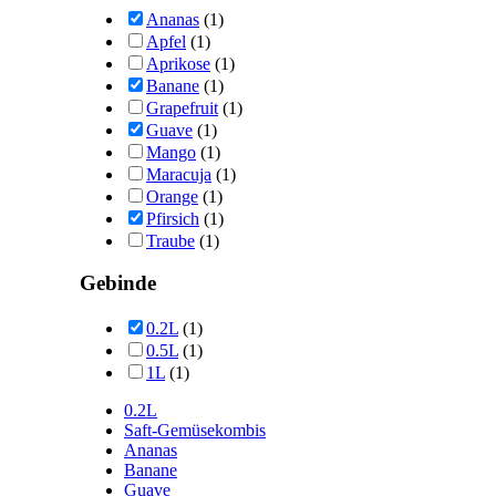
Ananas
(1)
Apfel
(1)
Aprikose
(1)
Banane
(1)
Grapefruit
(1)
Guave
(1)
Mango
(1)
Maracuja
(1)
Orange
(1)
Pfirsich
(1)
Traube
(1)
Gebinde
0.2L
(1)
0.5L
(1)
1L
(1)
0.2L
Saft-Gemüsekombis
Ananas
Banane
Guave