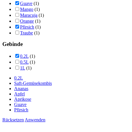
Guave
(1)
Mango
(1)
Maracuja
(1)
Orange
(1)
Pfirsich
(1)
Traube
(1)
Gebinde
0.2L
(1)
0.5L
(1)
1L
(1)
0.2L
Saft-Gemüsekombis
Ananas
Apfel
Aprikose
Guave
Pfirsich
Rücksetzen
Anwenden