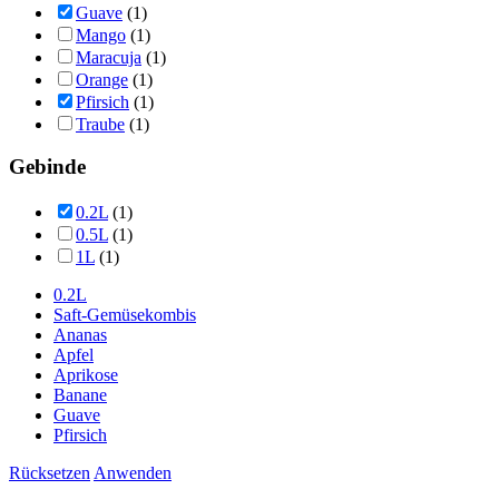
Guave
(1)
Mango
(1)
Maracuja
(1)
Orange
(1)
Pfirsich
(1)
Traube
(1)
Gebinde
0.2L
(1)
0.5L
(1)
1L
(1)
0.2L
Saft-Gemüsekombis
Ananas
Apfel
Aprikose
Banane
Guave
Pfirsich
Rücksetzen
Anwenden